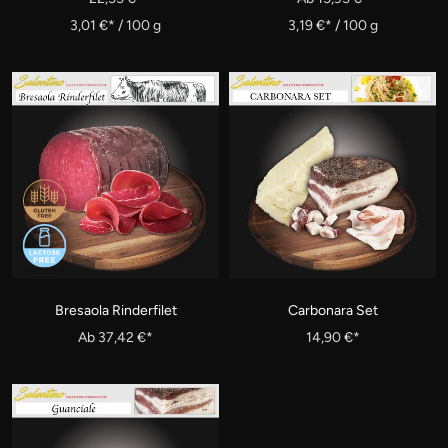
3,01 €*
/
100
g
3,19 €*
/
100
g
Bresaola Rinderfilet
Carbonara Set
Ab 37,42 €*
14,90 €*